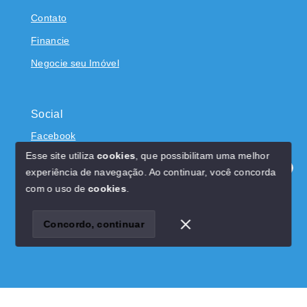
Contato
Financie
Negocie seu Imóvel
Social
Facebook
Esse site utiliza
cookies
, que possibilitam uma melhor
experiência de navegação.
Ao continuar, você concorda
Olá! Estamos disponíveis para te ajudar.
com o uso de
cookies
.
© Copyright 2026 - Dominicci Imóveis - CRECI 22522J -
Todos os direitos reservados
Concordo, continuar
SITE PARA IMOBILIARIA