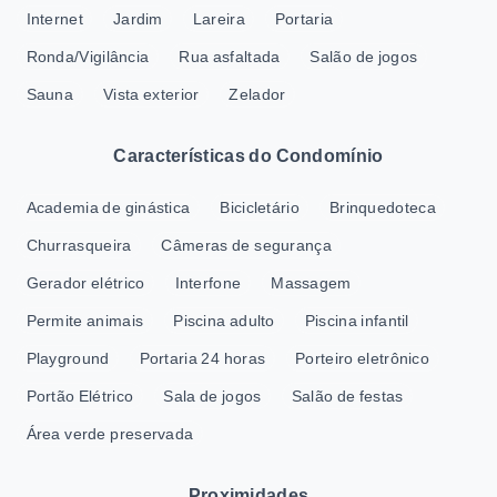
Internet
Jardim
Lareira
Portaria
Ronda/Vigilância
Rua asfaltada
Salão de jogos
Sauna
Vista exterior
Zelador
Características do Condomínio
Academia de ginástica
Bicicletário
Brinquedoteca
Churrasqueira
Câmeras de segurança
Gerador elétrico
Interfone
Massagem
Permite animais
Piscina adulto
Piscina infantil
Playground
Portaria 24 horas
Porteiro eletrônico
Portão Elétrico
Sala de jogos
Salão de festas
Área verde preservada
Proximidades