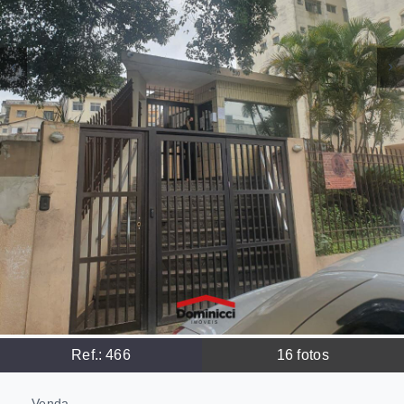
Ref.:
466
16
fotos
Venda