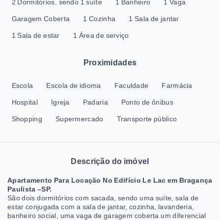
2 Dormitórios, sendo 1 suíte
1 Banheiro
1 Vaga
Garagem Coberta
1 Cozinha
1 Sala de jantar
1 Sala de estar
1 Área de serviço
Proximidades
Escola
Escola de idioma
Faculdade
Farmácia
Hospital
Igreja
Padaria
Ponto de ônibus
Shopping
Supermercado
Transporte público
Descrição do imóvel
Apartamento Para Locação No Edifício Le Lac em Bragança
Paulista –SP.
São dois dormitórios com sacada, sendo uma suíte, sala de
estar conjugada com a sala de jantar, cozinha, lavanderia,
banheiro social, uma vaga de garagem coberta um diferencial