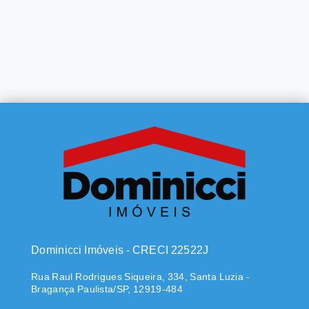
Dominicci Imóveis - CRECI 22522J
Rua Raul Rodrigues Siqueira, 334, Santa Luzia -
Bragança Paulista/SP, 12919-484