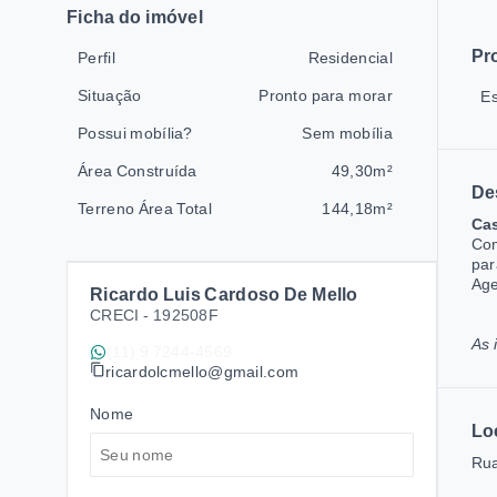
Ficha do imóvel
Pr
Perfil
Residencial
Situação
Pronto para morar
Es
Possui mobília?
Sem mobília
Área Construída
49,30m²
De
Terreno Área Total
144,18m²
Cas
Com
par
Age
Ricardo Luis Cardoso De Mello
CRECI -
192508F
As 
(11) 9 7244-4569
ricardolcmello@gmail.com
Nome
Lo
Rua