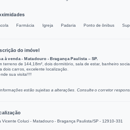
oximidades
cola
Farmácia
Igreja
Padaria
Ponto de ônibus
Sup
scrição do imóvel
a à venda - Matadouro - Bragança Paulista – SP.
 terreno de 144,18m²,
dois dormitório, sala de estar, banheiro soc
a dois carros, excelente localização.
nde sua visita!!!!
informações estão sujeitas a alterações. Consulte o corretor respons
calização
 Vicente Coluci - Matadouro - Bragança Paulista/SP
- 12910-331