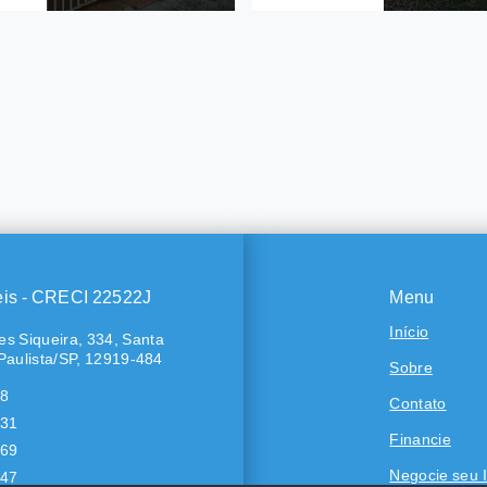
Ref.: 792
Casa em Condomínio em Pe
Bragança Paulista/SP
000
R$380.000
mitórios, sendo 1
2 Dormitórios, sendo 1
suíte
as
2 Vagas
²
90 m²
 Luzia - Bragança
eis - CRECI 22522J
Menu
sta/SP
Penha - Bragança
Paulista/SP
Início
s Siqueira, 334, Santa
Paulista/SP, 12919-484
Sobre
18
Contato
431
Financie
569
Negocie seu 
447