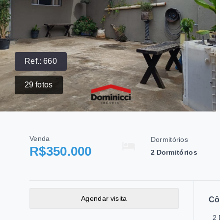
Ref.:
660
29
fotos
Venda
Dormitórios
R$350.000
2 Dormitórios
Agendar visita
Cô
2 