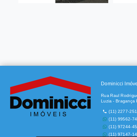
Ref.: 529
Ref.: 714
Casa Mista
Casa
R$650.000
R$690.
3 Dormitórios
2 Dor
suíte
100 m²
2 Vag
150 m
Matadouro - Bragança
Paulista/SP
Santa
Dominicci Imóv
Pauli
Rua Raul Rodrigue
Luzia - Bragança 
(11) 2277-25
(11) 99562-7
(11) 97244-4
(11) 97147-1