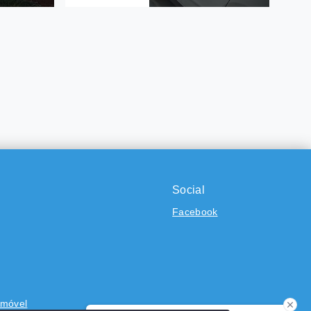
Ref.: 667
nha,
CCASA PARA VENDA NO BAIRRO
VILA BATISTA, BRAGANÇA PAULISTA
- SP.
R$480.000
2 Dormitórios
2 Vagas
140 m²
Social
Vila Batista - Bragança
Paulista/SP
Facebook
Imóvel