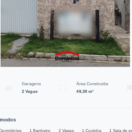
Garagens
Área Construída
2 Vagas
49,30 m²
modos
Dormitórios
1 Banheiro
2 Vagas
1 Cozinha
1 Sala de e