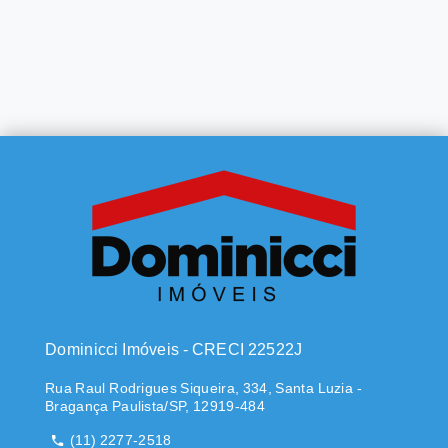
Dominicci Imóveis - CRECI 22522J
Rua Raul Rodrigues Siqueira, 334, Santa Luzia -
Bragança Paulista/SP, 12919-484
(11) 2277-2518