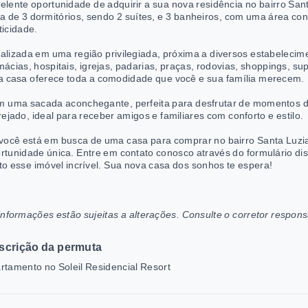
elente oportunidade de adquirir a sua nova residência no bairro Sa
a de 3 dormitórios, sendo 2 suítes, e 3 banheiros, com uma área co
ticidade.
alizada em uma região privilegiada, próxima a diversos estabelecim
mácias, hospitais, igrejas, padarias, praças, rodovias, shoppings, s
a casa oferece toda a comodidade que você e sua família merecem.
 uma sacada aconchegante, perfeita para desfrutar de momentos d
rejado, ideal para receber amigos e familiares com conforto e estilo.
você está em busca de uma casa para comprar no bairro Santa Luzi
rtunidade única. Entre em contato conosco através do formulário dis
to esse imóvel incrível. Sua nova casa dos sonhos te espera!
informações estão sujeitas a alterações. Consulte o corretor respons
scrição da permuta
rtamento no Soleil Residencial Resort