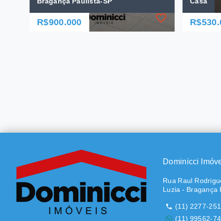
Bragança Paulista-SP
Casa
R$900.000
R$530.
Ref.: 812
Ref.: 675
Casa térrea no bairro Santa Luzia,
Casa
Bragança Paulista-SP
R$530.
R$900.000
3 Dor
3 Dormitórios
2 Vag
3 Vagas
170,2
Santa Luzia - Bragança
Santa
Paulista/SP
Pauli
Dominicci Imóv
Rua Raul Rodrigue
Luzia - Bragança 
(11) 2277-25
(11) 99562-7