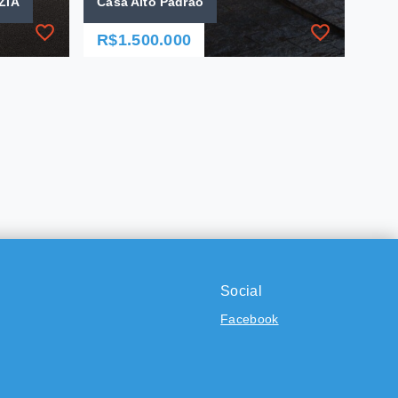
ZIA
Casa Alto Padrão
R$1.500.000
Ref.: 394
ZIA
Casa Alto Padrão
R$1.500.000
3 Dormitórios, sendo 1
Suíte
6 Vagas
230 m²
Centro - Bragança
Social
Paulista/SP
Facebook