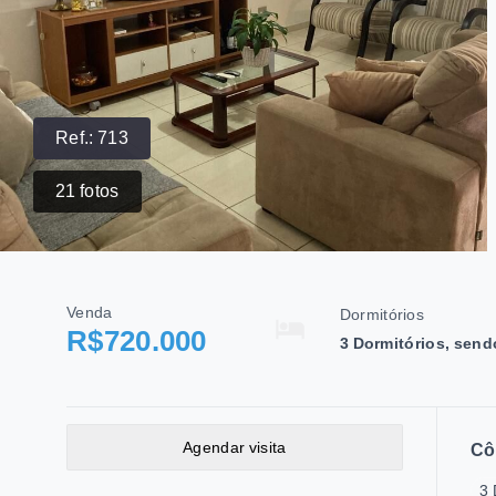
Ref.:
713
21
fotos
Venda
Dormitórios
R$720.000
3 Dormitórios, send
Agendar visita
Cô
3 