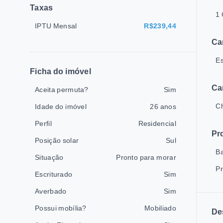
Taxas
1 
IPTU Mensal
R$239,44
Ca
E
Ficha do imóvel
Ca
Aceita permuta?
Sim
Ch
Idade do imóvel
26 anos
Perfil
Residencial
Pr
Posição solar
Sul
B
Situação
Pronto para morar
P
Escriturado
Sim
Averbado
Sim
Possui mobília?
Mobiliado
De