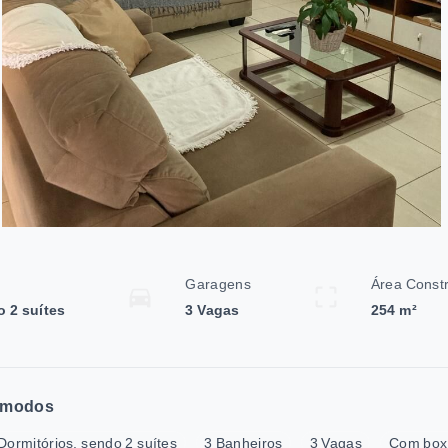
Garagens
Área Const
o 2 suítes
3 Vagas
254 m²
modos
Dormitórios, sendo 2 suítes
3 Banheiros
3 Vagas
Com box