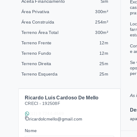
Aceita Financiamento
Sim
Exc
cas
Área Privativa
300m²
pra
Área Construída
254m²
Loc
far
Terreno Área Total
300m²
est
Terreno Frente
12m
Com
e a
Terreno Fundo
12m
Se 
Terreno Direita
25m
opo
per
Terreno Esquerda
25m
As 
Ricardo Luis Cardoso De Mello
CRECI -
192508F
De
(11) 9 7244-4569
apa
ricardolcmello@gmail.com
Nome