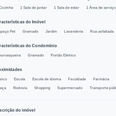
Cozinha
1 Sala de jantar
1 Sala de estar
1 Área de serviço
racterísticas do Imóvel
spaço Pet
Gramado
Jardim
Lavanderia
Rua asfaltada
racterísticas do Condomínio
urrasqueira
Gramado
Portão Elétrico
oximidades
anco
Escola
Escola de idioma
Faculdade
Farmácia
raça
Rodovia
Shopping
Supermercado
Transporte púb
scrição do imóvel