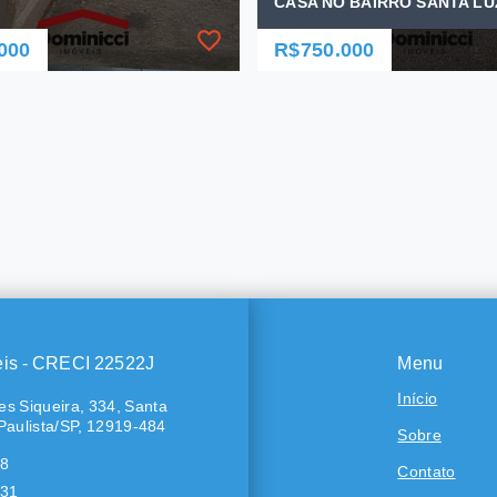
CASA NO BAIRRO SANTA LU
000
R$750.000
Ref.: 718
CASA NO BAIRRO SANTA LU
000
R$750.000
mitórios
3 Dormitórios, sendo 1
suíte
as
2 Vagas
5 m²
188,71 m²
 Luzia - Bragança
sta/SP
Santa Luzia - Bragança
eis - CRECI 22522J
Menu
Paulista/SP
Início
s Siqueira, 334, Santa
Paulista/SP, 12919-484
Sobre
18
Contato
431