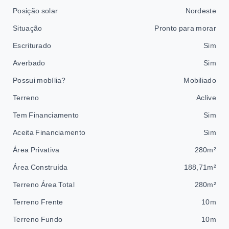
Posição solar
Nordeste
Situação
Pronto para morar
Escriturado
Sim
Averbado
Sim
Possui mobília?
Mobiliado
Terreno
Aclive
Tem Financiamento
Sim
Aceita Financiamento
Sim
Área Privativa
280m²
Área Construída
188,71m²
Terreno Área Total
280m²
Terreno Frente
10m
Terreno Fundo
10m