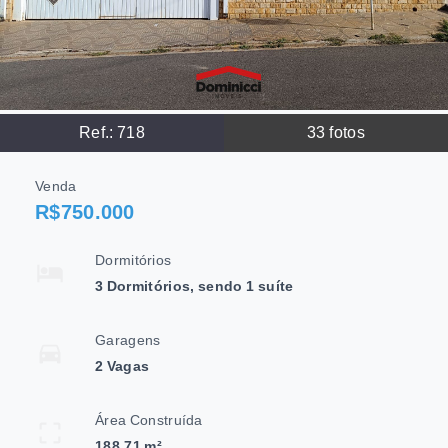
Ref.:
718
33
fotos
Venda
R$750.000
Dormitórios
3 Dormitórios, sendo 1 suíte
Garagens
2 Vagas
Área Construída
188,71 m²