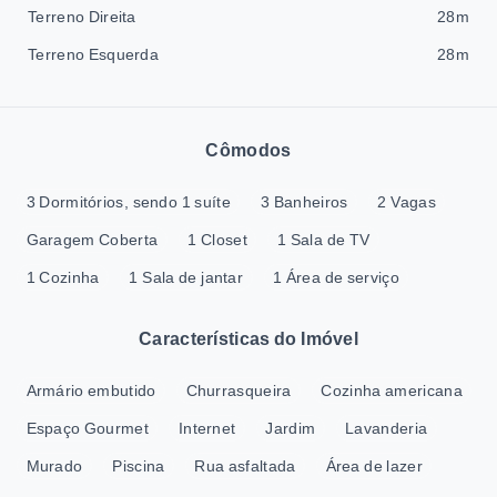
Terreno Direita
28m
Terreno Esquerda
28m
Cômodos
3 Dormitórios, sendo 1 suíte
3 Banheiros
2 Vagas
Garagem Coberta
1 Closet
1 Sala de TV
1 Cozinha
1 Sala de jantar
1 Área de serviço
Características do Imóvel
Armário embutido
Churrasqueira
Cozinha americana
Espaço Gourmet
Internet
Jardim
Lavanderia
Murado
Piscina
Rua asfaltada
Área de lazer