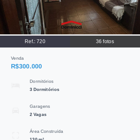
Ref.:
720
36
fotos
Venda
R$300.000
Dormitórios
3 Dormitórios
Garagens
2 Vagas
Área Construída
130 m²