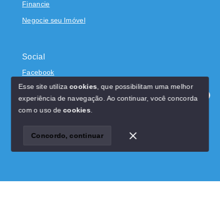
Financie
Negocie seu Imóvel
Social
Facebook
Esse site utiliza
cookies
, que possibilitam uma melhor
experiência de navegação.
Ao continuar, você concorda
Olá! Estamos disponíveis para te ajudar.
com o uso de
cookies
.
© Copyright 2026 - Dominicci Imóveis - CRECI 22522J -
Todos os direitos reservados
Concordo, continuar
SITE PARA IMOBILIARIA
Início
Histórico
Favoritos