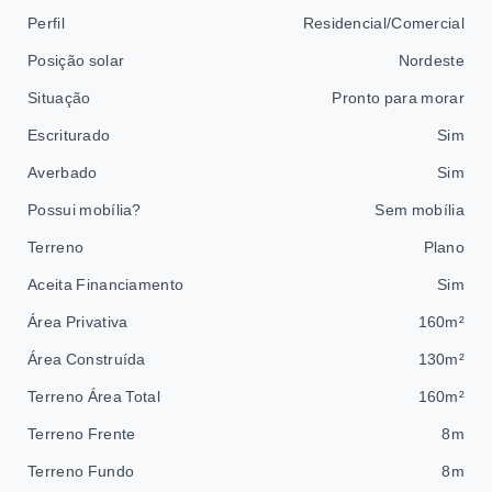
Perfil
Residencial/Comercial
Posição solar
Nordeste
Situação
Pronto para morar
Escriturado
Sim
Averbado
Sim
Possui mobília?
Sem mobília
Terreno
Plano
Aceita Financiamento
Sim
Área Privativa
160m²
Área Construída
130m²
Terreno Área Total
160m²
Terreno Frente
8m
Terreno Fundo
8m