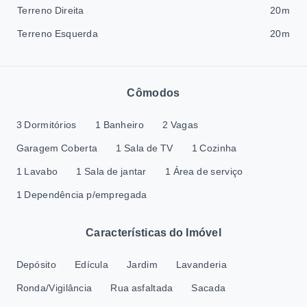
Terreno Direita
20m
Terreno Esquerda
20m
Cômodos
3 Dormitórios
1 Banheiro
2 Vagas
Garagem Coberta
1 Sala de TV
1 Cozinha
1 Lavabo
1 Sala de jantar
1 Área de serviço
1 Dependência p/empregada
Características do Imóvel
Depósito
Edícula
Jardim
Lavanderia
Ronda/Vigilância
Rua asfaltada
Sacada