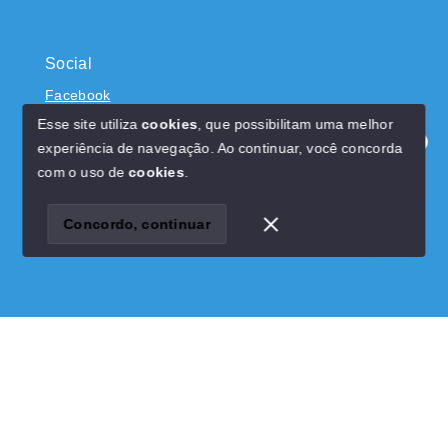
Social
Facebook
Esse site utiliza
cookies
, que possibilitam uma melhor
experiência de navegação.
Ao continuar, você concorda
Olá! Estamos disponíveis para te ajudar.
com o uso de
cookies
.
© Copyright 2026 - Dominicci Imóveis - CRECI 22522J -
Todos os direitos reservados
Concordo, continuar
SITE PARA IMOBILIARIA
Início
Histórico
Favoritos