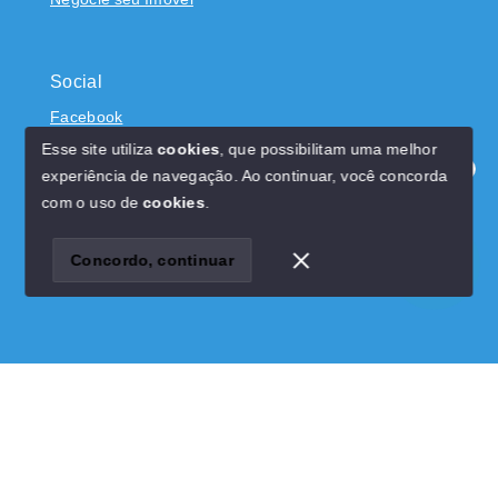
Social
Facebook
Esse site utiliza
cookies
, que possibilitam uma melhor
experiência de navegação.
Ao continuar, você concorda
Olá! Estamos disponíveis para te ajudar.
com o uso de
cookies
.
© Copyright 2026 - Dominicci Imóveis - CRECI 22522J -
Todos os direitos reservados
Concordo, continuar
SITE PARA IMOBILIARIA
Início
Histórico
Favoritos