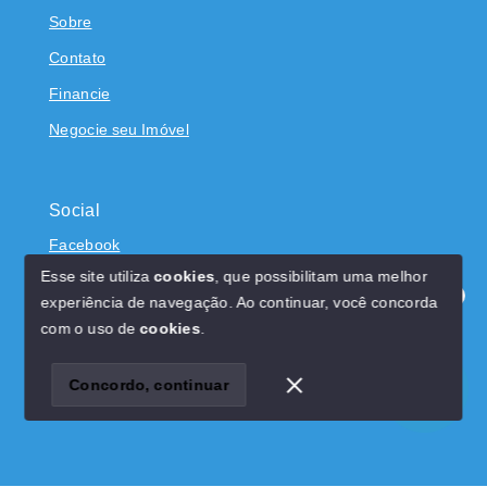
Sobre
Contato
Financie
Negocie seu Imóvel
Social
Facebook
Esse site utiliza
cookies
, que possibilitam uma melhor
experiência de navegação.
Ao continuar, você concorda
Olá! Estamos disponíveis para te ajudar.
com o uso de
cookies
.
© Copyright 2026 - Dominicci Imóveis - CRECI 22522J -
Todos os direitos reservados
Concordo, continuar
SITE PARA IMOBILIARIA