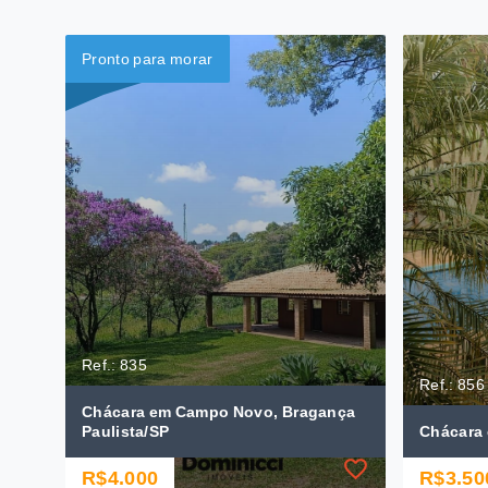
Pronto para morar
Ref.: 835
Ref.: 856
Chácara em Campo Novo, Bragança
Paulista/SP
Chácara 
R$4.000
R$3.50