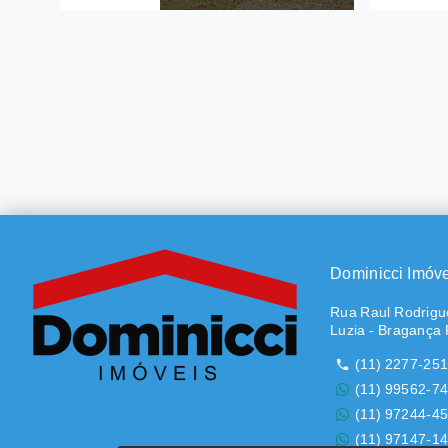
Ref.: 835
Ref.: 856
Chácara em Campo Novo, Bragança
Chácara 
Paulista/SP
R$3.50
R$4.000
3 Dor
3 Dormitórios
suíte
3.000 m²
1.000
Campo Novo - Bragança
Bairro
Paulista/SP
Braga
Dominicci Imóv
Rua Raul Rodrigue
Luzia - Bragança 
(11) 2277-25
(11) 99562-7
(11) 97244-4
(11) 97147-1