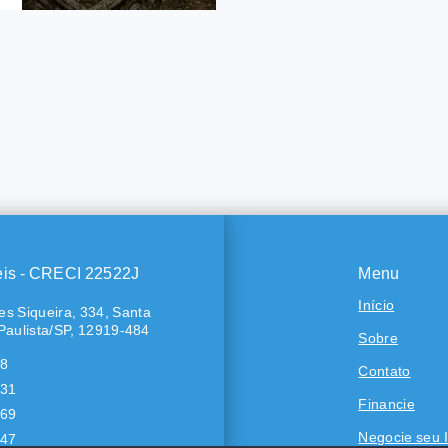
em Centro, Sete Barras/SP
0
mitórios, sendo 1
 m²
 Sete Barras -
nça Paulista/SP
eis - CRECI 22522J
Menu
Início
s Siqueira, 334, Santa
Paulista/SP, 12919-484
Sobre
18
Contato
431
Financie
569
Negocie seu 
447