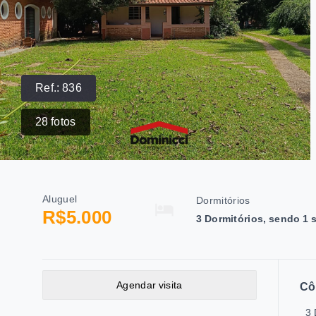
Ref.:
836
28
fotos
Aluguel
Dormitórios
R$5.000
3 Dormitórios, sendo 1 
Agendar visita
Cô
3 