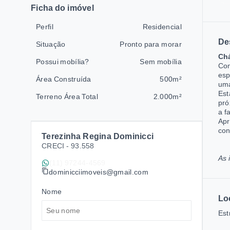
Ficha do imóvel
Perfil
Residencial
De
Situação
Pronto para morar
Chá
Possui mobília?
Sem mobília
Com
esp
Área Construída
500m²
uma
Est
Terreno Área Total
2.000m²
pró
a f
Apr
con
Terezinha Regina Dominicci
CRECI -
93.558
As 
(11) 97244-4569
dominicciimoveis@gmail.com
Nome
Lo
Est