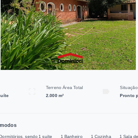
Terreno Área Total
Situação
suíte
2.000 m²
Pronto 
modos
Dormitórios, sendo 1 suíte
1 Banheiro
1 Cozinha
1 Sala de