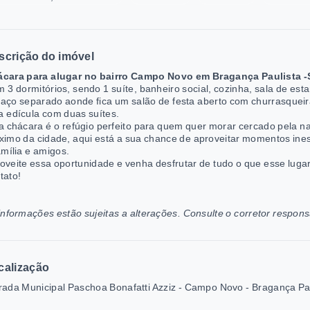
scrição do imóvel
cara para alugar no bairro Campo Novo em Bragança Paulista -
 3 dormitórios, sendo 1 suíte, banheiro social, cozinha, sala de esta
aço separado aonde fica um salão de festa aberto com churrasqueira
 edícula com duas suítes.
a chácara é o refúgio perfeito para quem quer morar cercado pela na
ximo da cidade, aqui está a sua chance de aproveitar momentos inesq
amília e amigos.
oveite essa oportunidade e venha desfrutar de tudo o que esse luga
tato!
informações estão sujeitas a alterações. Consulte o corretor respons
calização
rada Municipal Paschoa Bonafatti Azziz - Campo Novo - Bragança Pa