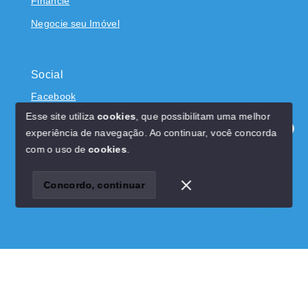
Financie
Negocie seu Imóvel
Social
Facebook
Esse site utiliza
cookies
, que possibilitam uma melhor
experiência de navegação.
Ao continuar, você concorda
Olá! Estamos disponíveis para te ajudar.
com o uso de
cookies
.
© Copyright 2026 - Dominicci Imóveis - CRECI 22522J -
Todos os direitos reservados
Concordo, continuar
SITE PARA IMOBILIARIA
Início
Histórico
Favoritos