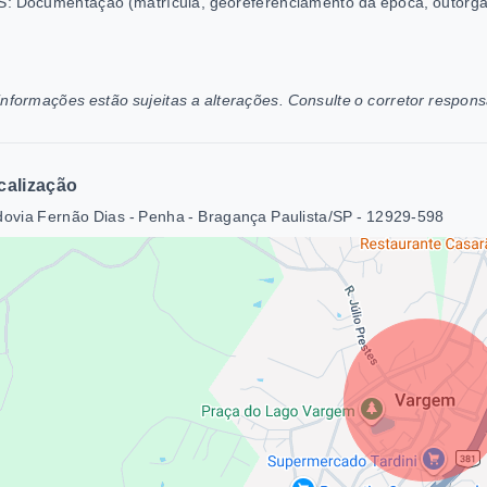
: Documentação (matrícula, georeferenciamento da época, outorga 
informações estão sujeitas a alterações. Consulte o corretor respons
calização
ovia Fernão Dias - Penha - Bragança Paulista/SP
- 12929-598