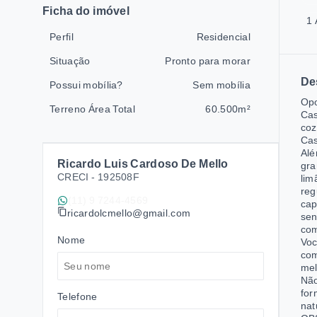
Ficha do imóvel
1 
Perfil
Residencial
Situação
Pronto para morar
De
Possui mobília?
Sem mobília
Opo
Terreno Área Total
60.500m²
Cas
coz
Cas
Alé
Ricardo Luis Cardoso De Mello
gra
CRECI -
192508F
lim
reg
(11) 9 7244-4569
cap
ricardolcmello@gmail.com
sen
com
Nome
Voc
com
mel
Não
for
Telefone
nat