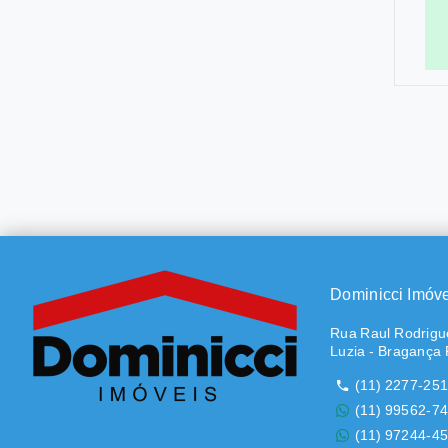
Dominicci Imóv
Rua Raul Rodrigue
Luzia - Bragança 
(11) 2277-25
(11) 99562-7
(11) 97244-4