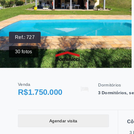
Ref.:
727
30
fotos
Venda
Dormitórios
R$1.750.000
3 Dormitórios, s
Agendar visita
Cô
3 