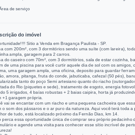
Área de serviço
scrição do imóvel
rtunidade!!!! Sitio a Venda em Bragança Paulista - SP.
a com 200m², com 3 dormitórios sendo uma suíte (com lareira), toda
inha ampla, garagem para 2 carros.
a do caseiro com 70m², com 3 dormitórios, sala de estar cozinha, ban
m de uma piscina para você curtir aquele dia de sol com os amigos,
ma, uma garagem ampla, uma oficina, deposito para guardar ferram
ão, amora, pitanga, fruta do conde, jabuticaba, cafezal (50 pés), ba
ularizada tanto do poço Semi artesiano quanto do riacho (outorgados
tada do Rio (piquetes e sede), tratamento de esgoto, energia fotov
do 5 irrigados, 4 baías robustas + 2 baias caipira, horta já produzind
 +1 garagem própria.
ê vai se encantar com um riacho e uma pequena cachoeira que essa
 o som dos pássaros e o ar puro da natureza. Aqui você terá toda a 
hor de tudo, está localizado próximo da Fernão Dias, km 14.
 perca essa oportunidade única de comprar seu próprio pedacinho d
mulário e agende uma visita para conhecer esse sítio incrível de pe
ureza!