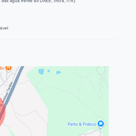
das água frente ao DAEE, Incra, ITR)
ável.