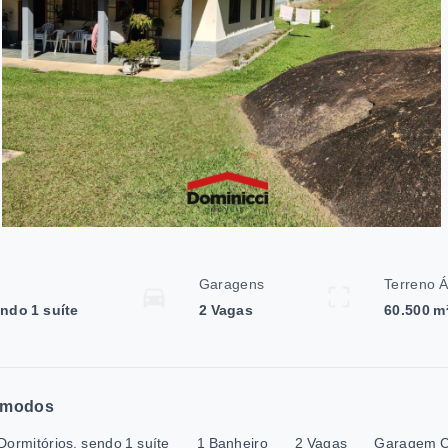
Garagens
Terreno Á
endo 1 suíte
2 Vagas
60.500 m
modos
Dormitórios, sendo 1 suíte
1 Banheiro
2 Vagas
Garagem C