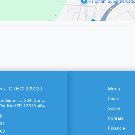
eis - CRECI 22522J
Menu
Início
s Siqueira, 334, Santa
Paulista/SP, 12919-484
Sobre
18
Contato
431
Financie
569