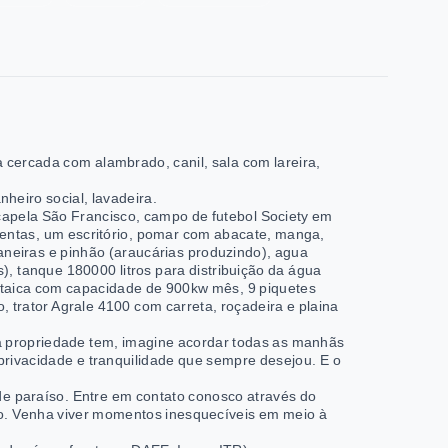
 cercada com alambrado, canil, sala com lareira,
heiro social, lavadeira.
 capela São Francisco, campo de futebol Society em
entas, um escritório, pomar com abacate, manga,
naneiras e pinhão (araucárias produzindo), agua
), tanque 180000 litros para distribuição da água
oltaica com capacidade de 900kw mês, 9 piquetes
o, trator Agrale 4100 com carreta, roçadeira e plaina
 propriedade tem, imagine acordar todas as manhãs
privacidade e tranquilidade que sempre desejou. E o
e paraíso. Entre em contato conosco através do
rto. Venha viver momentos inesquecíveis em meio à